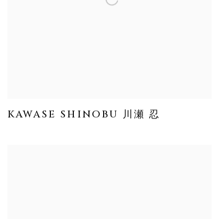
KAWASE SHINOBU 川瀬 忍