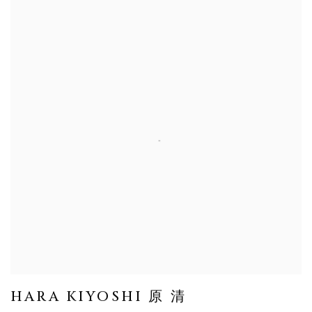
HARA KIYOSHI 原 清