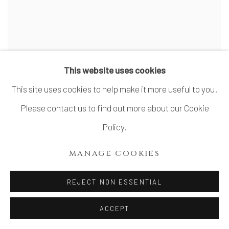
SHIMIZU KEIICHI 清水圭一
This website uses cookies
This site uses cookies to help make it more useful to you.
Please contact us to find out more about our Cookie
Policy.
MANAGE COOKIES
REJECT NON ESSENTIAL
ACCEPT