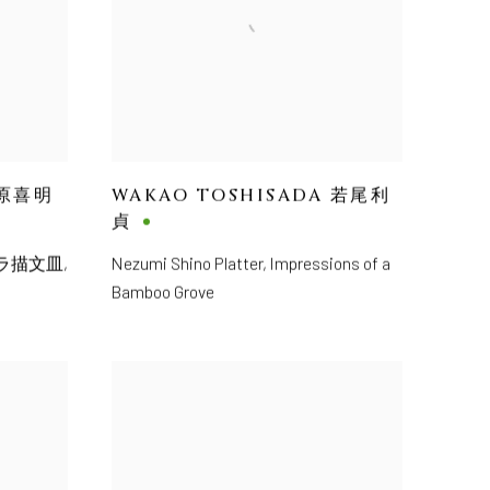
安原喜明
WAKAO TOSHISADA 若尾利
貞
ラ描文皿,
Nezumi Shino Platter, Impressions of a
Bamboo Grove