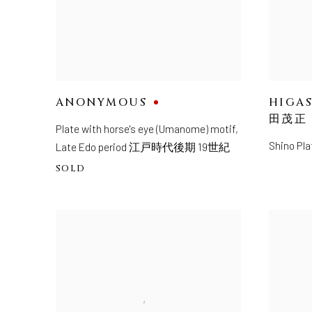
ANONYMOUS
HIGA
田茂正
Plate with horse's eye (Umanome) motif
,
Shino Pla
Late Edo period 江戸時代後期 19世紀
SOLD