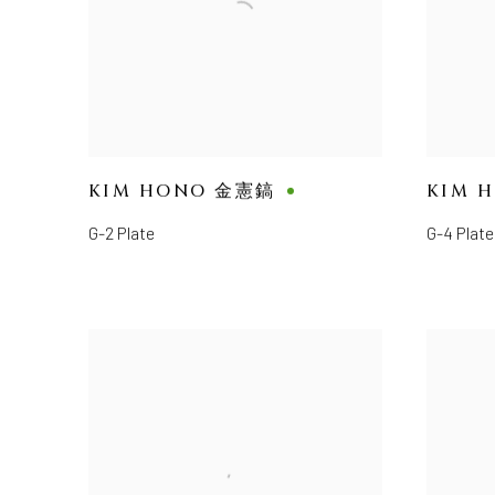
KIM HONO 金憲鎬
KIM 
G-2 Plate
G-4 Plate