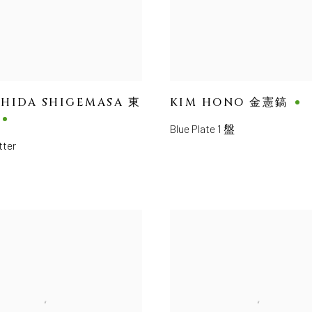
SHIDA SHIGEMASA 東
KIM HONO 金憲鎬
Blue Plate 1 盤
tter