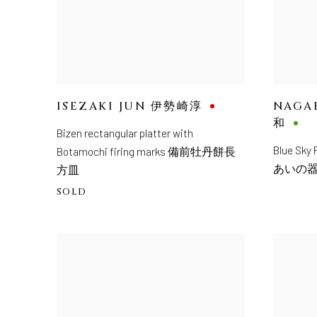
ISEZAKI JUN 伊勢崎淳
NAGA
和
Bizen rectangular platter with
Blue Sky 
Botamochi firing marks 備前牡丹餅長
あいの
方皿
SOLD