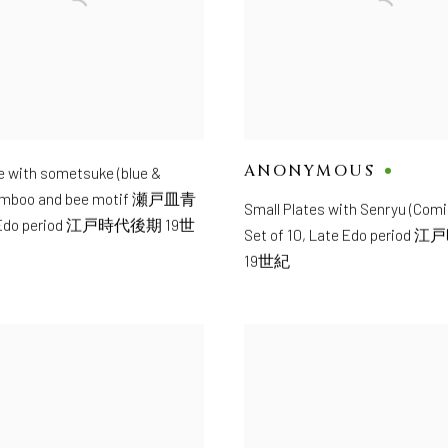
ANONYMOUS
e with sometsuke (blue &
bamboo and bee motif 瀬戸皿青
Small Plates with Senryu (Comi
 Edo period 江戸時代後期 19世
Set of 10
,
Late Edo period
19世紀