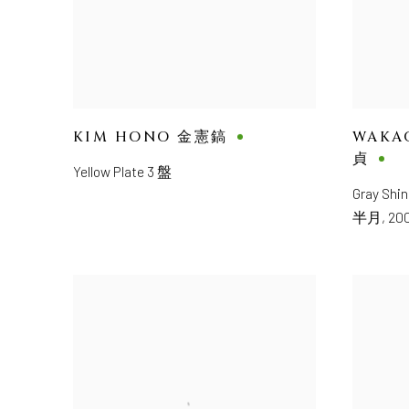
KIM HONO 金憲鎬
WAKA
貞
Yellow Plate 3 盤
Gray Shi
半月
,
20