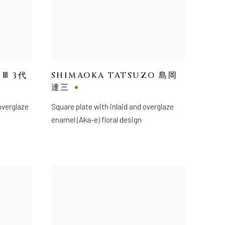
 Ⅲ 3代
SHIMAOKA TATSUZO 島岡
達三
overglaze
Square plate with inlaid and overglaze
enamel (Aka-e) floral design