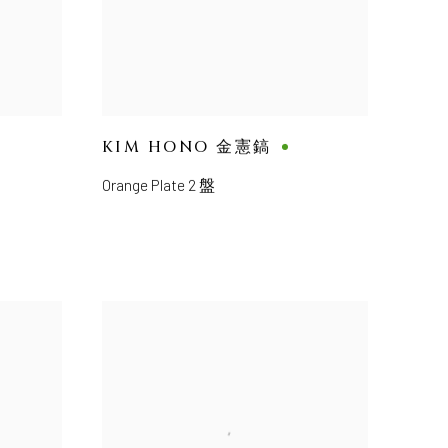
KIM HONO 金憲鎬
Orange Plate 2 盤