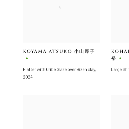
KOYAMA ATSUKO 小山厚子
KOHA
裕
Platter with Oribe Glaze over Bizen clay
,
Large S
2024