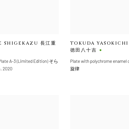
E SHIGEKAZU 長江重
TOKUDA YASOKICHI
徳田八十吉
Plate A-3 (Limited Edition) そら
Plate with polychrome enamel 
器
,
2020
旋律