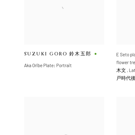
SUZUKI GORO 鈴木五郎
E Seto pl
flower
Aka Oribe Plate: Portrait
木文
,
Lat
戸時代後