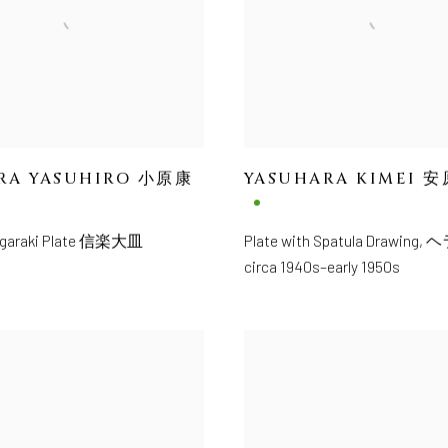
RA YASUHIRO 小原康
YASUHARA KIMEI 
higaraki Plate 信楽大皿
Plate with Spatula Drawing
,
ヘ
circa 1940s–early 1950s