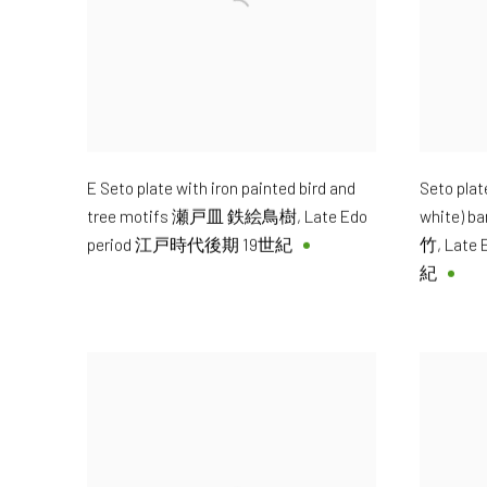
E Seto plate with iron painted bird and
Seto plat
tree motifs 瀬戸皿 鉄絵鳥樹
,
Late Edo
white) 
period 江戸時代後期 19世紀
竹
,
Late
紀