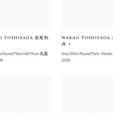
O TOSHISADA 若尾利
WAKAO TOSHISADA
貞
no Round Plate Half Moon 丸皿
Gray Shino Round Plate -Ree
08
2008