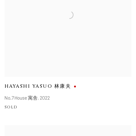
HAYASHI YASUO 林康夫
No.7 House 寓舎
,
2022
SOLD