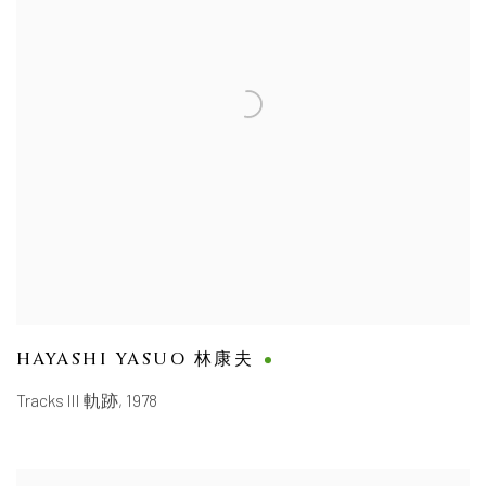
HAYASHI YASUO 林康夫
Tracks III 軌跡
,
1978