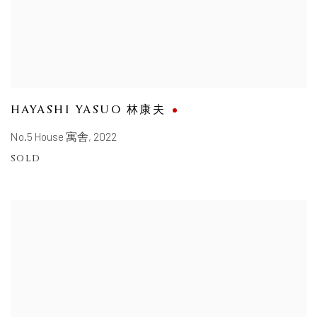
HAYASHI YASUO 林康夫
No.5 House 寓舎
,
2022
SOLD