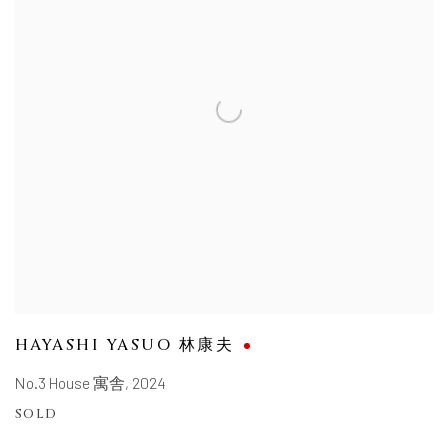
HAYASHI YASUO 林康夫
No.3 House 寓舎
,
2024
SOLD