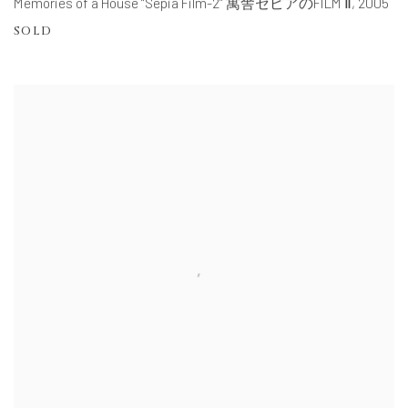
Memories of a House “Sepia Film-2” 寓舎セピアのFILM Ⅱ
,
2005
SOLD