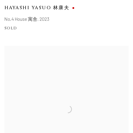
HAYASHI YASUO 林康夫
No.4 House 寓舎
,
2023
SOLD