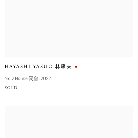
HAYASHI YASUO 林康夫
No.2 House 寓舎
,
2022
SOLD