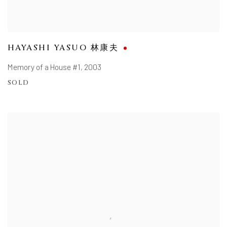
HAYASHI YASUO 林康夫
Memory of a House #1
,
2003
SOLD