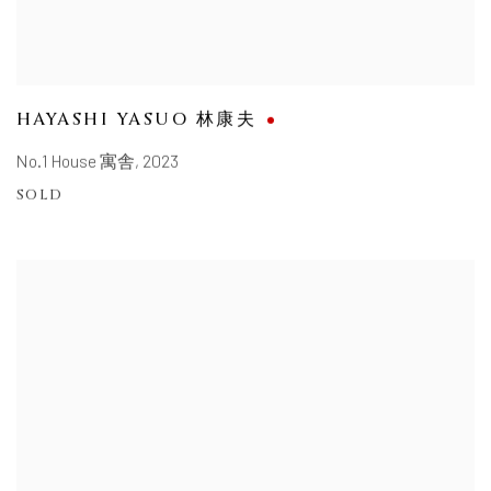
HAYASHI YASUO 林康夫
No.1 House 寓舎
,
2023
SOLD