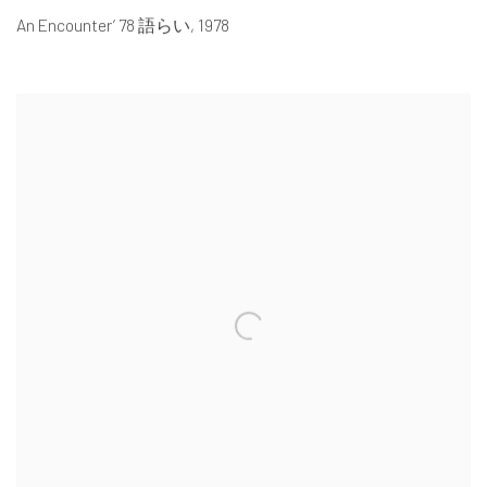
An Encounter’ 78 語らい
,
1978