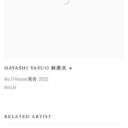
HAYASHI YASUO 林康夫
No.11 House 寓舎
,
2022
SOLD
RELATED ARTIST